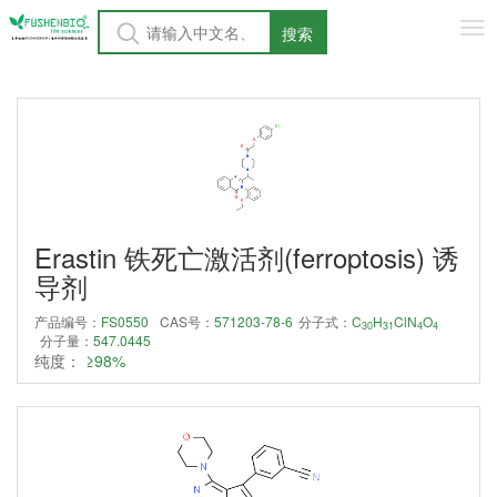
Tog
搜索
nav
Erastin 铁死亡激活剂(ferroptosis) 诱
导剂
产品编号：
FS0550
CAS号：
571203-78-6
分子式：
C
H
ClN
O
30
31
4
4
分子量：
547.0445
纯度：
≥98%