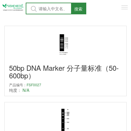
Tog
搜索
nav
50bp DNA Marker 分子量标准（50-
600bp）
产品编号：
FSF0027
纯度：
N/A