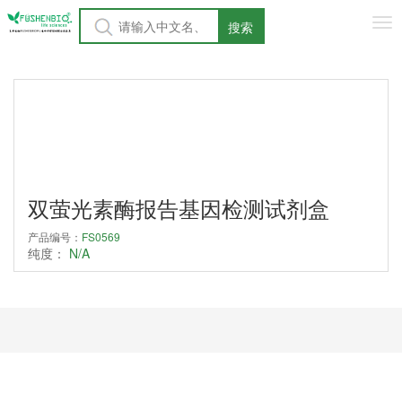
Tog
搜索
nav
双萤光素酶报告基因检测试剂盒
产品编号：
FS0569
纯度：
N/A