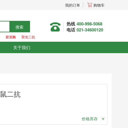
我的订单
购物车
热线
400-998-5068
搜索
电话
021-34600120
胶原酶
荧光二抗
关于我们
抗豚鼠二抗
价格库存