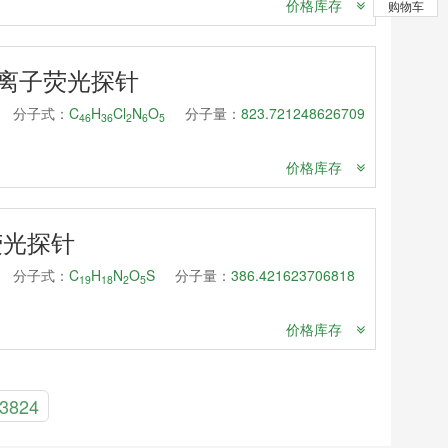
价格库存
购物车
ant 锌离子荧光探针
分子式：
C
H
Cl
N
O
分子量：
823.721248626709
46
36
2
6
5
价格库存
离子荧光探针
分子式：
C
H
N
O
S
分子量：
386.421623706818
19
18
2
5
价格库存
3824