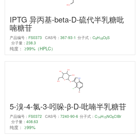
IPTG 异丙基-beta-D-硫代半乳糖吡
喃糖苷
产品编号：
FS0373
CAS号：
367-93-1
分子式：
C
H
O
S
9
18
5
分子量：
238.3
纯度：
≥99%（HPLC）
5-溴-4-氯-3-吲哚-β-D-吡喃半乳糖苷
产品编号：
FS0372
CAS号：
7240-90-6
分子式：
C
H
NO
ClBr
14
15
6
分子量：
408.63
纯度：
≥99%