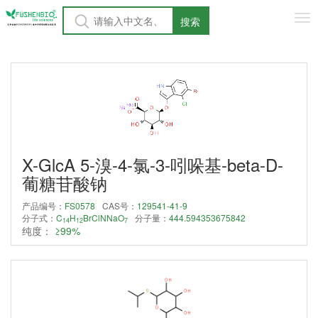
Tog
搜索
nav
X-GlcA 5-溴-4-氯-3-吲哚基-beta-D-
葡糖苷酸钠
产品编号：
FS0578
CAS号：
129541-41-9
分子式：
C
H
BrClNNaO
分子量：
444.594353675842
14
12
7
纯度：
≥99%