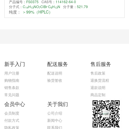
产品编号：
FS0375
CAS号：
114162-64-0
.
分子式：
C
H
NO
ClBr
C
H
N
分子量：
521.79
14
13
7
6
13
纯度：
＞99%（HPLC）
新手入门
配送服务
售后服务
用户注册
配送说明
售后政策
购物指南
验货签收
退换货流程
销售条款
退款说明
常见问题
商品定制
会员中心
关于我们
会员制度
公司介绍
付款方式
新闻中心
隐私政策
联系我们