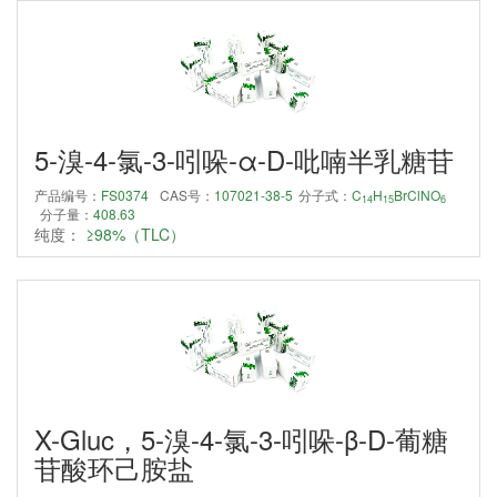
5-溴-4-氯-3-吲哚-α-D-吡喃半乳糖苷
产品编号：
FS0374
CAS号：
107021-38-5
分子式：
C
H
BrClNO
14
15
6
分子量：
408.63
纯度：
≥98%（TLC）
X-Gluc，5-溴-4-氯-3-吲哚-β-D-葡糖
苷酸环己胺盐