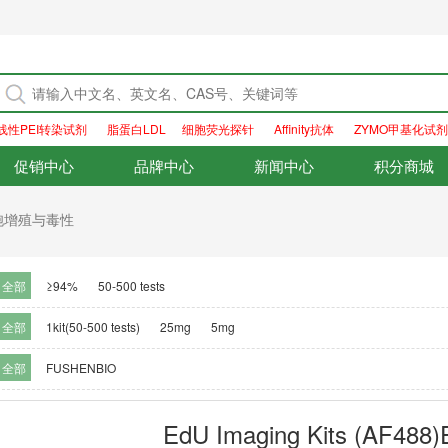
线性PEI转染试剂
脂蛋白LDL
细胞荧光探针
Affinity抗体
ZYMO甲基化试剂
促销中心
品牌中心
新闻中心
积分商城
胞增殖与毒性
全部
≥94%
50-500 tests
全部
1kit(50-500 tests)
25mg
5mg
全部
FUSHENBIO
EdU Imaging Kits (A