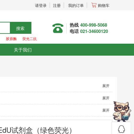
请登录
注册
我的订单
购物车
热线
400-998-5068
搜索
电话
021-34600120
胶原酶
荧光二抗
关于我们
展开
展开
展开
F488)EdU试剂盒（绿色荧光）