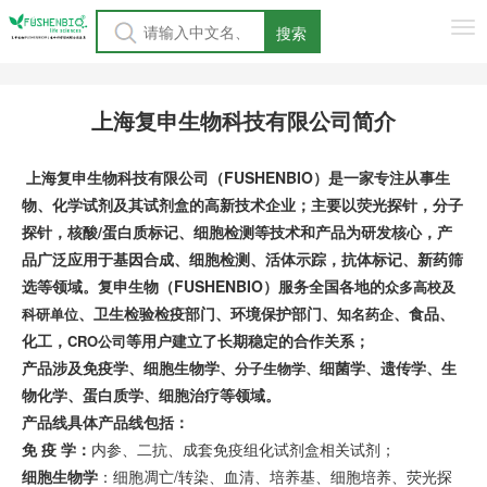
Tog
搜索
nav
上海复申生物科技有限公司
简介
上海复申生物科技有限公司（FUSHENBIO）是一家专注从事生
物、化学试剂及其试剂盒的高新技术企业；主要以荧光探针，分子
探针，核酸/蛋白质标记、细胞检测等技术和产品为研发核心，产
品广泛应用于基因合成、细胞检测、活体示踪，抗体标记、新药筛
选等领域。复申生物（FUSHENBIO）服务全国各地的
众多高校及
、卫生检验检疫部门、环境保护部门、
、食品、
科研单位
知名药企
化工，
等用户建立了长期稳定的合作关系；
CRO公司
产品涉及免疫学、细胞生物学、
细菌学、遗传学、生
分子生物学、
物化学、蛋白质学、细胞治疗等领域。
产品线具体产品线包括：
免 疫 学：
内参、二抗、成套免疫组化试剂盒相关试剂；
细胞生物学
：细胞凋亡/转染、血清、培养基、细胞培养、荧光探