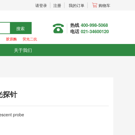
请登录
注册
我的订单
购物车
热线
400-998-5068
搜索
电话
021-34600120
胶原酶
荧光二抗
关于我们
光探针
escent probe