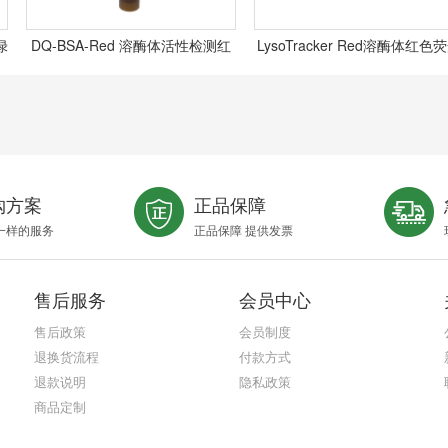
DQ-BSA-Red 溶酶体活性检测红
LysoTracker Red溶酶体红色荧光
色荧光探针,N/A
探针 DND 99,N/A
购方案
正品保障
一样的服务
正品保障 提供发票
售后服务
会员中心
售后政策
会员制度
退换货流程
付款方式
退款说明
隐私政策
商品定制