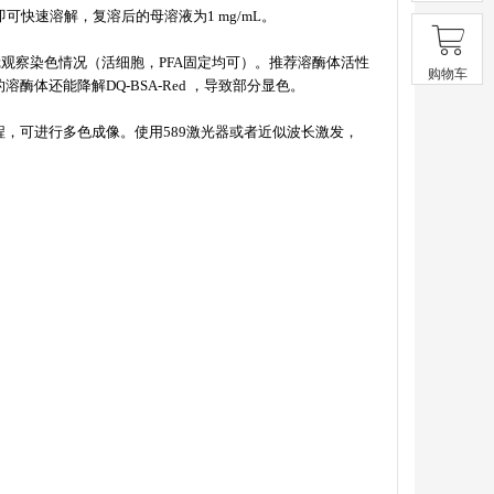
即可快速溶解，复溶后的母溶液为
1 mg/mL
。
镜观察染色情况（活细胞，
PFA
固定均可）。推荐溶酶体活性
购物车
的溶酶体还能降解
DQ-BSA-
Red
，导致部分显色。
程，可进行多色成像。使用
589
激光器或者近似波长激发，