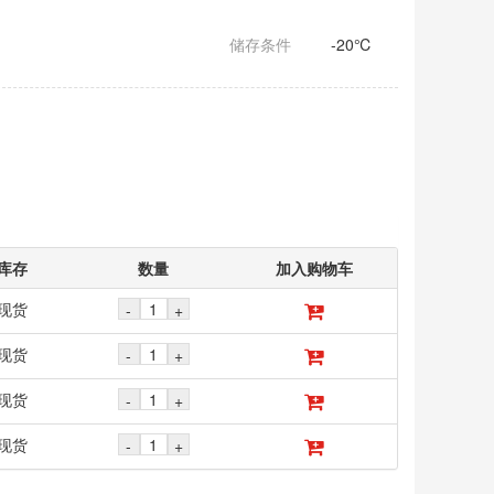
储存条件
-20℃
库存
数量
加入购物车
现货
-
+
现货
-
+
现货
-
+
现货
-
+