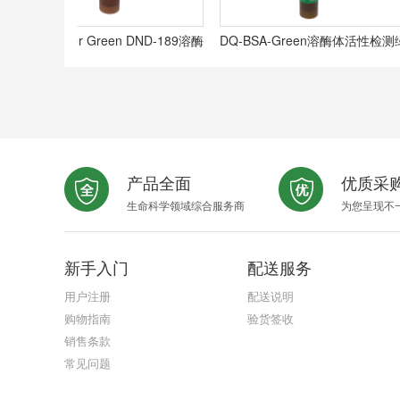
soSensor Green DND-189溶酶
DQ-BSA-Green溶酶体活性检测绿
体绿色荧光探针,N/A
色荧光探针,N/A
产品全面
优质采
ysoTracker Green DND-26溶酶
生命科学领域综合服务商
为您呈现不
体绿色荧光探针,N/A
新手入门
配送服务
用户注册
配送说明
购物指南
验货签收
销售条款
常见问题