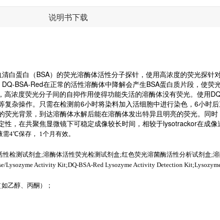
说明书下载
牛血清白蛋白（BSA）的荧光溶酶体活性分子探针，使用高浓度的荧光探针
DQ-BSA-Red在正常的活性溶酶体中降解会产生BSA蛋白质片段，
，高浓度荧光分子间的自抑作用使得功能失活的溶酶体没有荧光。使用DQ-
等复杂操作。只需在检测前6小时将染料加入活细胞中进行染色，6小时后
有极低的荧光背景，到达溶酶体水解后能在溶酶体发出特异且明亮的荧光。同
，在共聚焦显微镜下可稳定成像较长时间，相较于lysotrackor在成
液需
4
℃保存，
1
个月有效。
活性检测试剂盒
;
溶酶体活性荧光检测试剂盒
;红色荧光溶菌酶活性分析试剂盒;
e/Lysozyme Activity Kit;DQ-BSA-Red Lysozyme Activity Detection Kit;Lysozyme
（如乙醇、丙酮）；