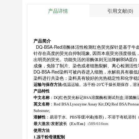
产品详情
引用文献(0)
产品简介
DQ-BSA-Red溶酶体活性检测红色荧光探针是基于
针存在高度的荧光自抑制现象, 因而本底荧光强度很低，
出明亮的荧光。功能失活的溶酶体则无法降解BSA蛋白
成像，免除了制片、染色或者细胞裂解、离心检测活性
DQ-BSA-Red染料可被内吞进入细胞，水解前具
染料进行共染色；染料具有较好的光热稳定性和化学稳定性
运输与保存方法
:
低温运输。冻干粉
-20
℃干燥长期保存，
溶
产品特性
中文名称
：
DQ红色荧光标记BSA溶菌酶检测试剂盒;
溶菌酶
英文名称
：
Red BSA Lysozyme Assay Kit;DQ Red BSA Proteas
Substrate;
溶解性
：易溶于水、
PBS
等缓冲液(推荐)，不溶于有机溶剂
最大激发/发射波长（Ex/Em）:
589/616nm
使用方法
1.
冻干粉母液配制