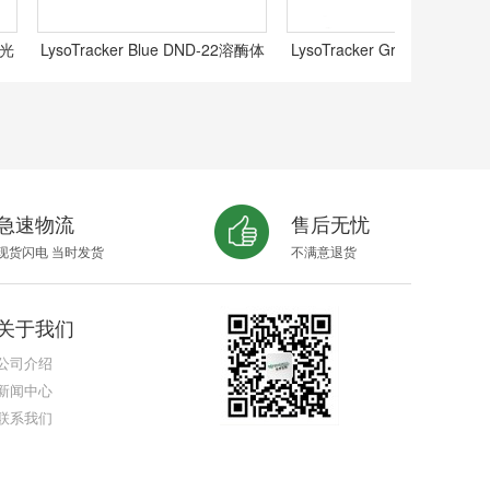
LysoTracker Blue DND-22溶酶体
LysoTracker Green DND-26溶酶
蓝色荧光探针,N/A
体绿色荧光探针,N/A
急速物流
售后无忧
现货闪电 当时发货
不满意退货
关于我们
公司介绍
新闻中心
联系我们