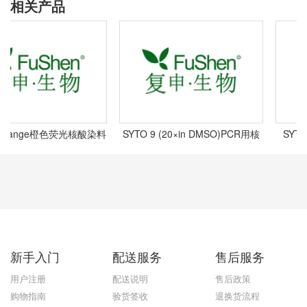
相关产品
 Orange橙色荧光核酸染料
SYTO 9 (20×in DMSO)PCR用核
SYTO
5mM in DMSO),
酸染料,
新手入门
配送服务
售后服务
-DNA? MiniPrep (200
) w/ Zymo-Spin? IIC
用户注册
配送说明
售后政策
lumns (Capped),
购物指南
验货签收
退换货流程