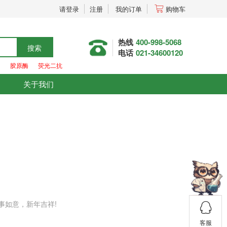
请登录
注册
我的订单
购物车
热线
400-998-5068
搜索
电话
021-34600120
胶原酶
荧光二抗
关于我们
事如意，新年吉祥!
客服