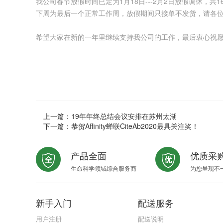
我公司春节放假时间已定为1月18日---2月2日放假调休，共
下周为最后一个正常工作周，放假期间只接单不发货，请各位
希望大家在新的一年里继续支持我公司的工作，最后衷心祝愿
上海复
2020年
上一篇：
19年年终总结会议安排在苏州太湖
下一篇：
恭贺Affinity蝉联CiteAb2020最具关注奖！
产品全面
优质采
生命科学领域综合服务商
为您呈现不
新手入门
配送服务
用户注册
配送说明