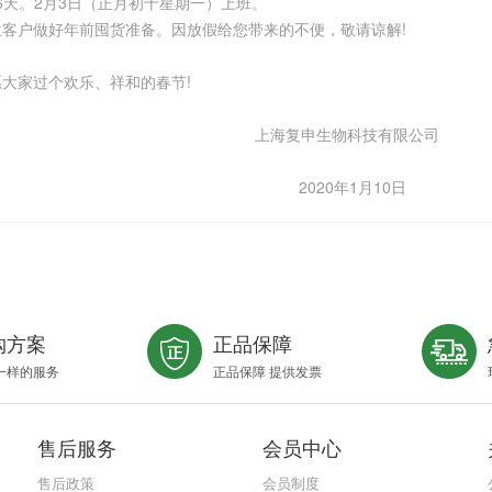
16天。2月3日（正月初十星期一）上班。
客户做好年前囤货准备。因放假给您带来的不便，敬请谅解!
大家过个欢乐、祥和的春节!
申生物科技
1月10日
购方案
正品保障
一样的服务
正品保障 提供发票
售后服务
会员中心
售后政策
会员制度