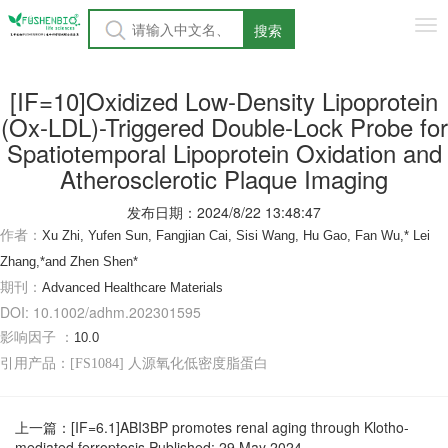
Tog
搜索
nav
[IF=10]Oxidized Low-Density Lipoprotein
(Ox-LDL)-Triggered Double-Lock Probe for
Spatiotemporal Lipoprotein Oxidation and
Atherosclerotic Plaque Imaging
发布日期：2024/8/22 13:48:47
作者：
Xu Zhi, Yufen Sun, Fangjian Cai, Sisi Wang, Hu Gao, Fan Wu,* Lei
Zhang,*
and Zhen Shen*
期刊：
Advanced Healthcare Materials
DOI:
10.1002/adhm.202301595
影响因子 ：
10.0
引用产品：[FS1084] 人源氧化低密度脂蛋白
上一篇：
[IF=6.1]ABI3BP promotes renal aging through Klotho-
mediated ferroptosis Published: 29 May 2024